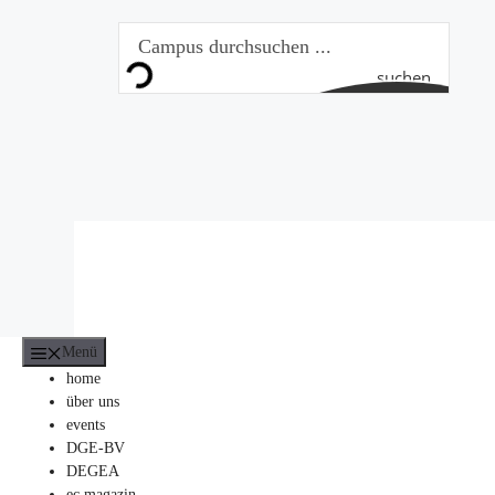
Zum
Inhalt
springen
suchen
Menü
home
über uns
events
DGE-BV
DEGEA
ec magazin