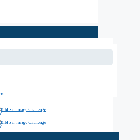
ort
?
?