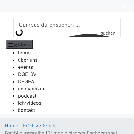
Zum
DE
Inhalt
springen
suchen
Menü
home
über uns
events
DGE-BV
DEGEA
ec magazin
podcast
lehrvideos
kontakt
Home
EC-Live-Event
Fortbildungsreihe für medizinisches Fachpersonal –