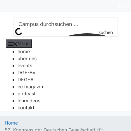
Zum
DE
Inhalt
springen
suchen
Menü
home
über uns
events
DGE-BV
DEGEA
ec magazin
podcast
lehrvideos
kontakt
Home
52. Kongress der Deutschen Gesellschaft für