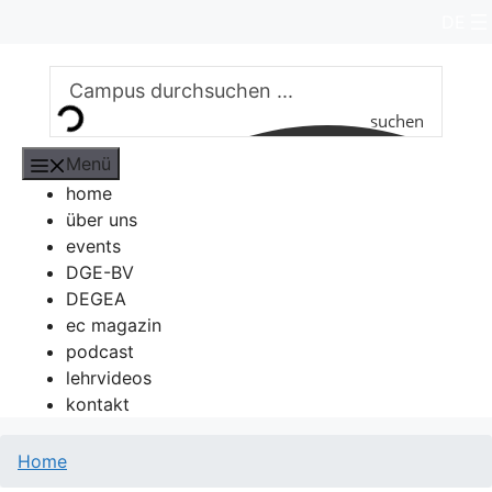
Zum
DE
Inhalt
springen
suchen
Menü
home
über uns
events
DGE-BV
DEGEA
ec magazin
podcast
lehrvideos
kontakt
Home