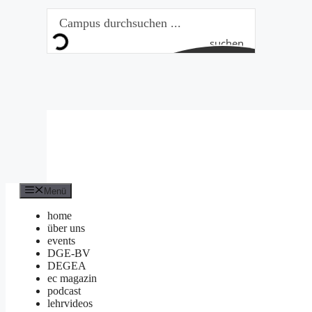
Zum
Inhalt
springen
suchen
Menü
home
über uns
events
DGE-BV
DEGEA
ec magazin
podcast
lehrvideos