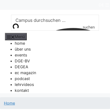
Zum
DE
Inhalt
springen
suchen
Menü
home
über uns
events
DGE-BV
DEGEA
ec magazin
podcast
lehrvideos
kontakt
Home