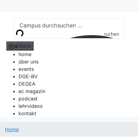
Zum
DE
Inhalt
springen
suchen
Menü
home
über uns
events
DGE-BV
DEGEA
ec magazin
podcast
lehrvideos
kontakt
Home