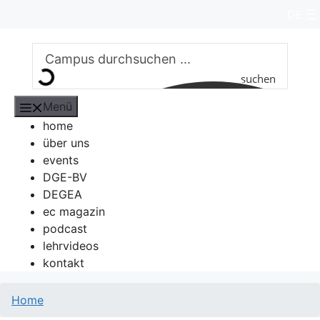
Zum
DE
Inhalt
springen
suchen
Menü
home
über uns
events
DGE-BV
DEGEA
ec magazin
podcast
lehrvideos
kontakt
Home