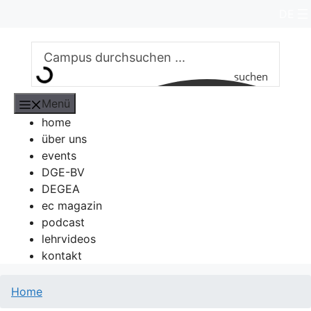
Zum
DE
Inhalt
springen
suchen
Menü
home
über uns
events
DGE-BV
DEGEA
ec magazin
podcast
lehrvideos
kontakt
Home