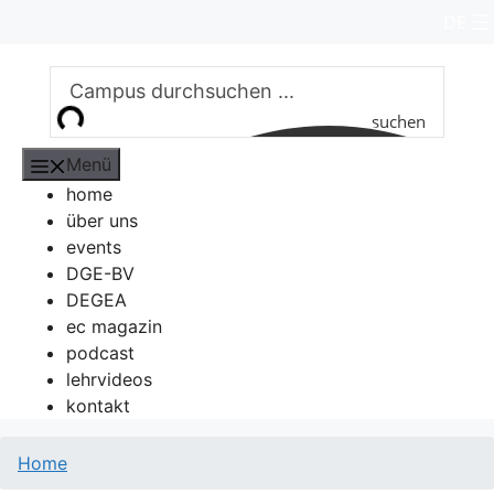
Zum
DE
Inhalt
springen
suchen
Menü
home
über uns
events
DGE-BV
DEGEA
ec magazin
podcast
lehrvideos
kontakt
Home