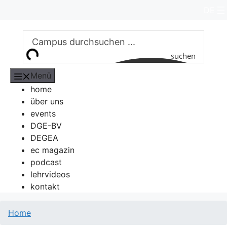
Zum
DE
Inhalt
springen
suchen
Menü
home
über uns
events
DGE-BV
DEGEA
ec magazin
podcast
lehrvideos
kontakt
Home