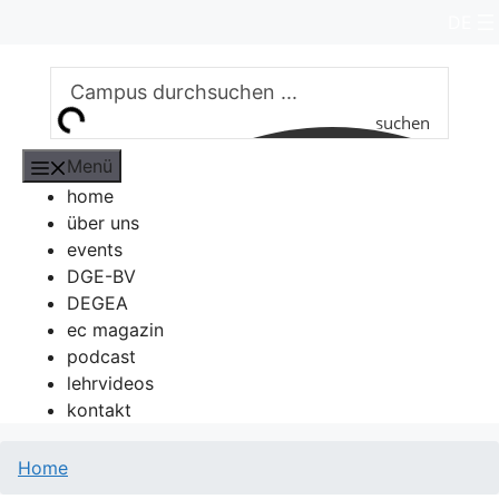
Zum
DE
Inhalt
springen
suchen
Menü
home
über uns
events
DGE-BV
DEGEA
ec magazin
podcast
lehrvideos
kontakt
Home