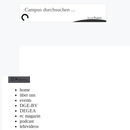
Zum
Inhalt
springen
suchen
Menü
home
über uns
events
DGE-BV
DEGEA
ec magazin
podcast
lehrvideos