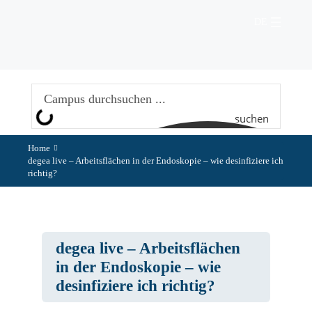
Zum
Inhalt
DE
springen
suchen
Home
degea live – Arbeitsflächen in der Endoskopie – wie desinfiziere ich
richtig?
degea live – Arbeitsflächen
in der Endoskopie – wie
desinfiziere ich richtig?