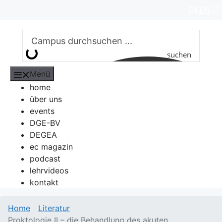
Zum
DE
EN
Inhalt
springen
suchen
Menü
home
über uns
events
DGE-BV
DEGEA
ec magazin
podcast
lehrvideos
kontakt
Home
Literatur
Proktologie II – die Behandlung des akuten