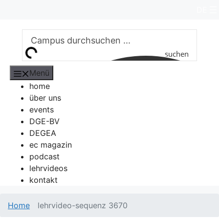
Zum
DE
Inhalt
springen
suchen
Menü
home
über uns
events
DGE-BV
DEGEA
ec magazin
podcast
lehrvideos
kontakt
Home
lehrvideo-sequenz 3670