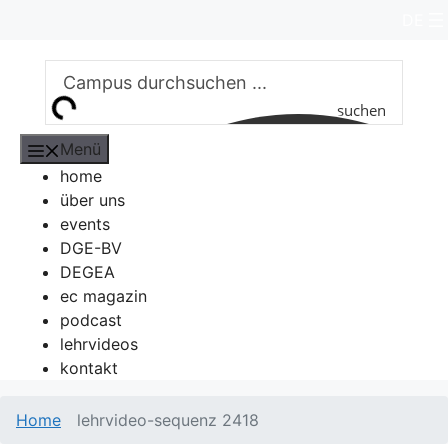
Zum
DE
Inhalt
springen
suchen
Menü
home
über uns
events
DGE-BV
DEGEA
ec magazin
podcast
lehrvideos
kontakt
Home
lehrvideo-sequenz 2418