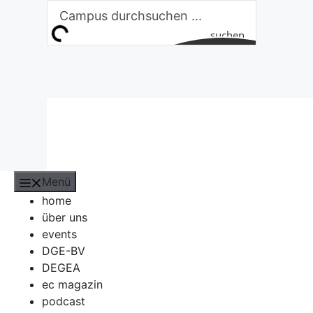
Zum
Inhalt
suchen
springen
Menü
home
über uns
events
DGE-BV
DEGEA
ec magazin
podcast