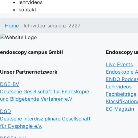
lehrvideos
kontakt
Home
lehrvideo-sequenz 2227
endoscopy campus GmbH
Endoscopy un
info@endoscopy-campus.com
Live Events
Unser Partnernetzwerk
Endoskopie Ak
ENDO Podcas
DGE-BV
Lehrvideos
Deutsche Gesellschaft für Endoskopie
Fachbeiträge
und Bildgebende Verfahren e.V
Klassifikation
EC Magazin
DGD
Deutsche Interdisziplinäre Gesellschaft
für Dysphagie e.V.