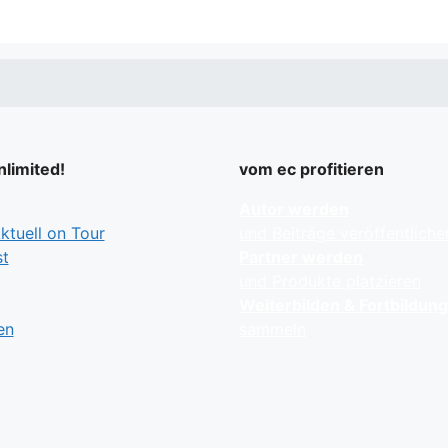
limited!
vom ec profitieren
Autor werden
tuell on Tour
und Beiträge veröffentliche
t
Partner werden
und Produkte platzieren
Weiterbilden & Fortbildun
en
sammeln