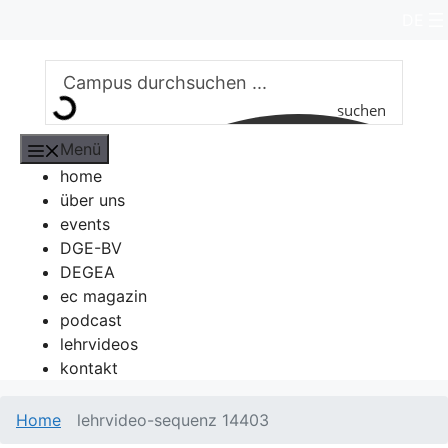
Zum
DE
Inhalt
springen
suchen
Menü
home
über uns
events
DGE-BV
DEGEA
ec magazin
podcast
lehrvideos
kontakt
Home
lehrvideo-sequenz 14403