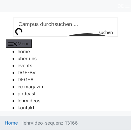
Zum
DE
Inhalt
springen
suchen
Menü
home
über uns
events
DGE-BV
DEGEA
ec magazin
podcast
lehrvideos
kontakt
Home
lehrvideo-sequenz 13166