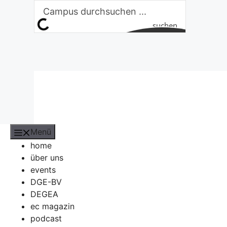
Zum
Inhalt
suchen
springen
Menü
home
über uns
events
DGE-BV
DEGEA
ec magazin
podcast