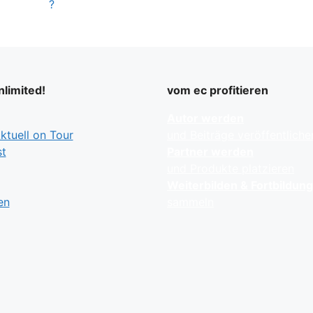
?
limited!
vom ec profitieren
Autor werden
tuell on Tour
und Beiträge veröffentliche
t
Partner werden
und Produkte platzieren
Weiterbilden & Fortbildun
en
sammeln