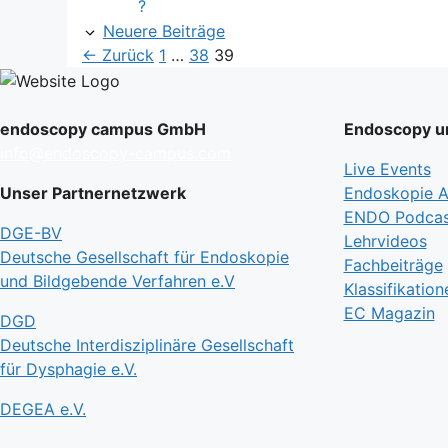
?
Neuere Beiträge
Seite
Seite
Seite
←
Zurück
1
…
38
39
endoscopy campus GmbH
Endoscopy un
info@endoscopy-campus.com
Live Events
Unser Partnernetzwerk
Endoskopie Ak
ENDO Podcas
DGE-BV
Lehrvideos
Deutsche Gesellschaft für Endoskopie
Fachbeiträge
und Bildgebende Verfahren e.V
Klassifikation
EC Magazin
DGD
Deutsche Interdisziplinäre Gesellschaft
für Dysphagie e.V.
DEGEA e.V.