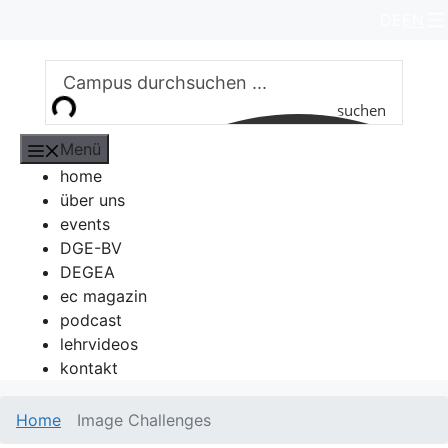
Zum
DE
EN
Inhalt
springen
suchen
Menü
home
über uns
events
DGE-BV
DEGEA
ec magazin
podcast
lehrvideos
kontakt
Home
Image Challenges