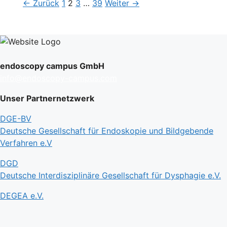
Seite
Seite
Seite
Seite
←
Zurück
1
2
3
…
39
Weiter
→
endoscopy campus GmbH
info@endoscopy-campus.com
Unser Partnernetzwerk
DGE-BV
Deutsche Gesellschaft für Endoskopie und Bildgebende
Verfahren e.V
DGD
Deutsche Interdisziplinäre Gesellschaft für Dysphagie e.V.
DEGEA e.V.