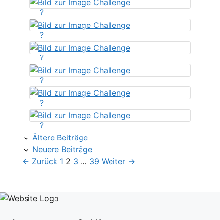
?
?
?
?
?
?
Ältere Beiträge
Neuere Beiträge
Seite
Seite
Seite
Seite
←
Zurück
1
2
3
…
39
Weiter
→