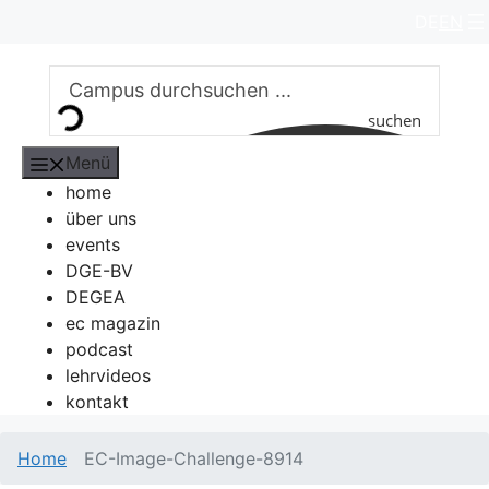
Zum
DE
EN
Inhalt
springen
suchen
Menü
home
über uns
events
DGE-BV
DEGEA
ec magazin
podcast
lehrvideos
kontakt
Home
EC-Image-Challenge-8914