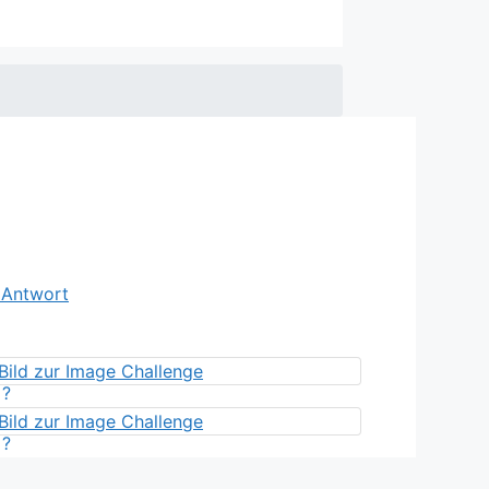
e Antwort
?
?