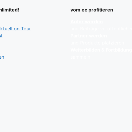
limited!
vom ec profitieren
Autor werden
tuell on Tour
und Beiträge veröffentliche
t
Partner werden
und Produkte platzieren
Weiterbilden & Fortbildun
en
sammeln