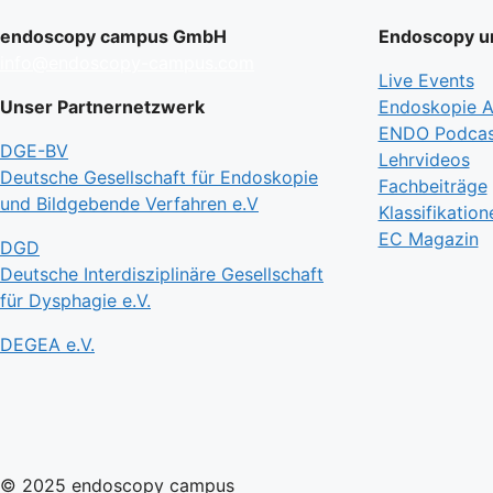
endoscopy campus GmbH
Endoscopy un
info@endoscopy-campus.com
Live Events
Unser Partnernetzwerk
Endoskopie Ak
ENDO Podcas
DGE-BV
Lehrvideos
Deutsche Gesellschaft für Endoskopie
Fachbeiträge
und Bildgebende Verfahren e.V
Klassifikation
EC Magazin
DGD
Deutsche Interdisziplinäre Gesellschaft
für Dysphagie e.V.
DEGEA e.V.
© 2025 endoscopy campus