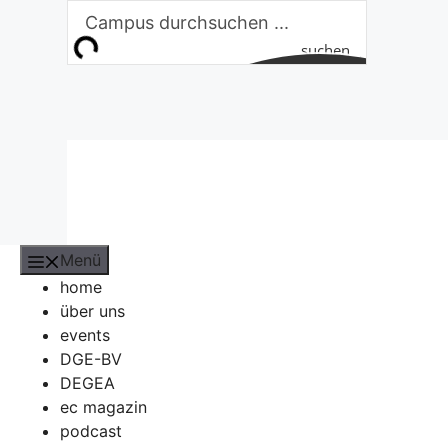
Zum
Inhalt
suchen
springen
Menü
home
über uns
events
DGE-BV
DEGEA
ec magazin
podcast