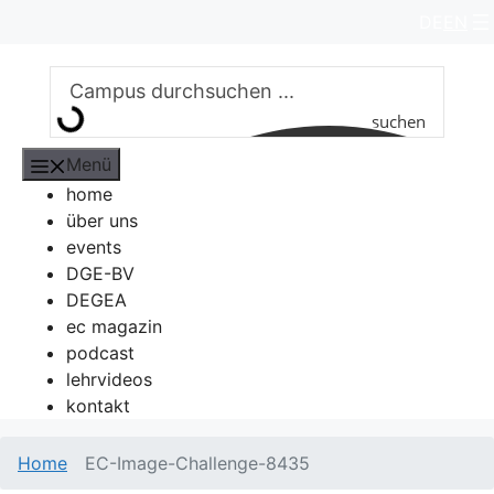
Zum
DE
EN
Inhalt
springen
suchen
Menü
home
über uns
events
DGE-BV
DEGEA
ec magazin
podcast
lehrvideos
kontakt
Home
EC-Image-Challenge-8435