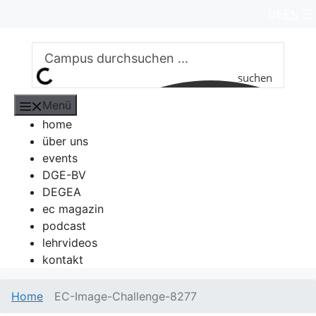
Zum
DE
EN
Inhalt
springen
suchen
Menü
home
über uns
events
DGE-BV
DEGEA
ec magazin
podcast
lehrvideos
kontakt
Home
EC-Image-Challenge-8277