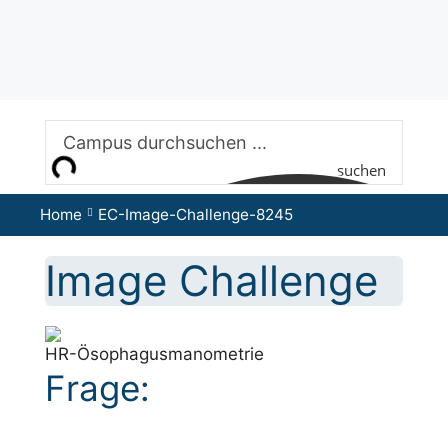
Zum
Inhalt
springen
suchen
Home
EC-Image-Challenge-8245
Image Challenge
HR-Ösophagusmanometrie
Frage: