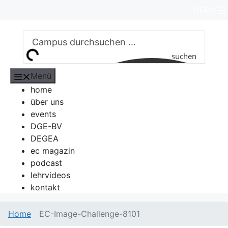
Zum
DE
EN
Inhalt
springen
suchen
Menü
home
über uns
events
DGE-BV
DEGEA
ec magazin
podcast
lehrvideos
kontakt
Home
EC-Image-Challenge-8101