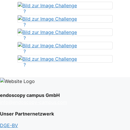
?
?
?
?
?
endoscopy campus GmbH
info@endoscopy-campus.com
Unser Partnernetzwerk
DGE-BV