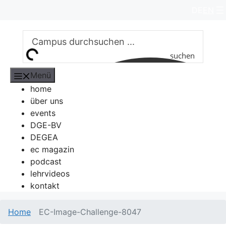
Zum
DE
EN
Inhalt
springen
suchen
Menü
home
über uns
events
DGE-BV
DEGEA
ec magazin
podcast
lehrvideos
kontakt
Home
EC-Image-Challenge-8047