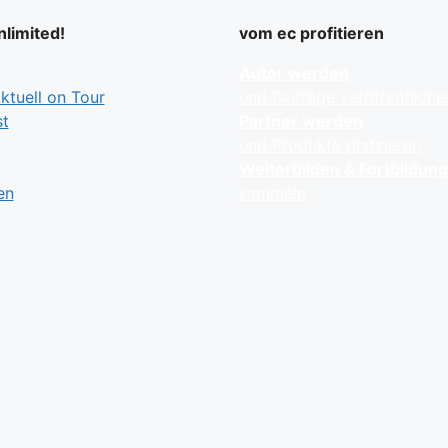
limited!
vom ec profitieren
Autor werden
tuell on Tour
und Beiträge veröffentliche
t
Partner werden
und Produkte platzieren
Weiterbilden & Fortbildun
en
sammeln