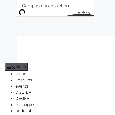
Zum
Inhalt
suchen
springen
Menü
home
über uns
events
DGE-BV
DEGEA
ec magazin
podcast