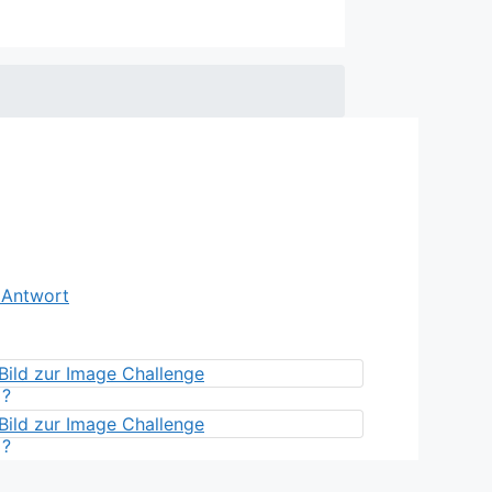
e Antwort
?
?