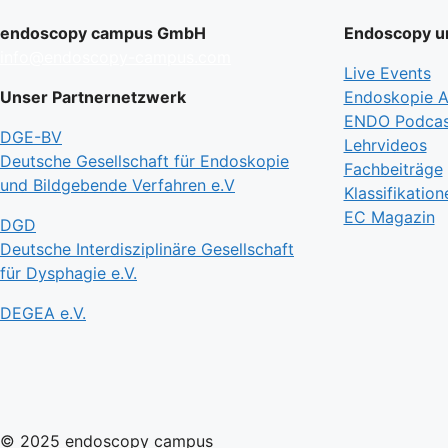
endoscopy campus GmbH
Endoscopy un
info@endoscopy-campus.com
Live Events
Unser Partnernetzwerk
Endoskopie Ak
ENDO Podcas
DGE-BV
Lehrvideos
Deutsche Gesellschaft für Endoskopie
Fachbeiträge
und Bildgebende Verfahren e.V
Klassifikation
EC Magazin
DGD
Deutsche Interdisziplinäre Gesellschaft
für Dysphagie e.V.
DEGEA e.V.
© 2025 endoscopy campus