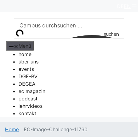
Zum
DE
EN
Inhalt
springen
suchen
Menü
home
über uns
events
DGE-BV
DEGEA
ec magazin
podcast
lehrvideos
kontakt
Home
EC-Image-Challenge-11760