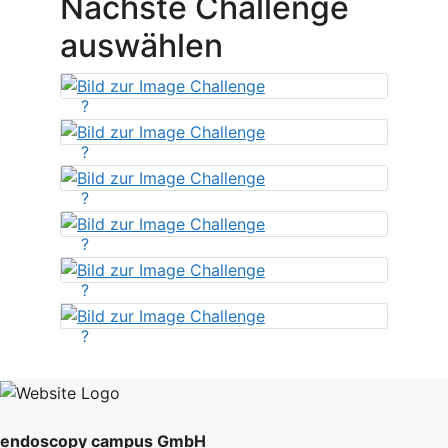
Nächste Challenge
auswählen
?
?
?
?
?
?
endoscopy campus GmbH