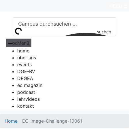
Zum
DE
EN
Inhalt
springen
suchen
Menü
home
über uns
events
DGE-BV
DEGEA
ec magazin
podcast
lehrvideos
kontakt
Home
EC-Image-Challenge-10061