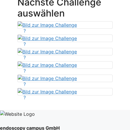
Nächste Challenge
auswählen
?
?
?
?
?
?
endoscopy campus GmbH