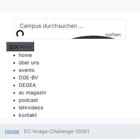
Zum
DE
EN
Inhalt
springen
suchen
Menü
home
über uns
events
DGE-BV
DEGEA
ec magazin
podcast
lehrvideos
kontakt
Home
EC-Image-Challenge-10061