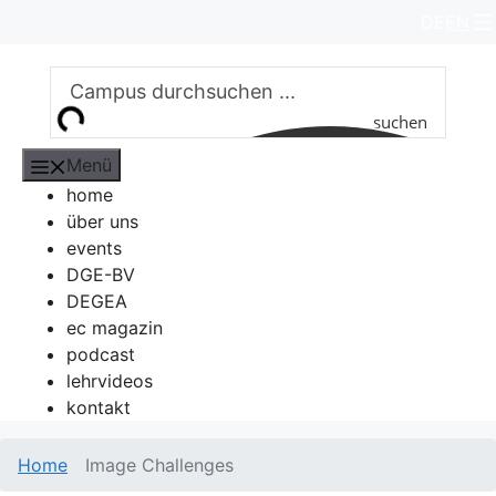
Zum
DE
EN
Inhalt
springen
suchen
Menü
home
über uns
events
DGE-BV
DEGEA
ec magazin
podcast
lehrvideos
kontakt
Home
Image Challenges