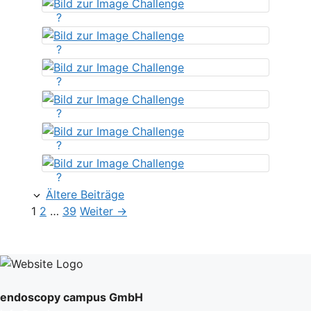
?
?
?
?
?
?
Ältere Beiträge
Seite
Seite
Seite
1
2
…
39
Weiter
→
endoscopy campus GmbH