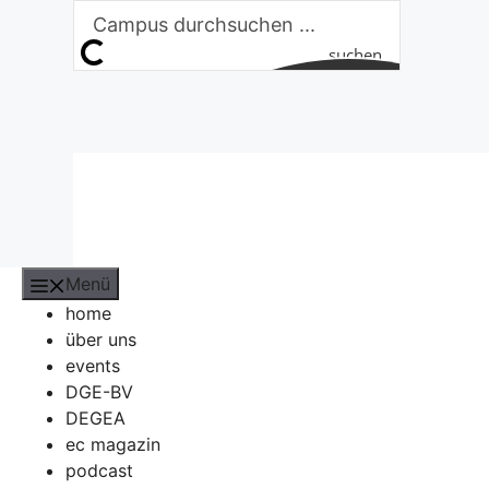
Zum
Inhalt
suchen
springen
Menü
home
über uns
events
DGE-BV
DEGEA
ec magazin
podcast