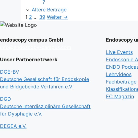
?
Ältere Beiträge
Seite
Seite
Seite
1
2
…
39
Weiter
→
endoscopy campus GmbH
Endoscopy un
info@endoscopy-campus.com
Live Events
Unser Partnernetzwerk
Endoskopie Ak
ENDO Podcas
DGE-BV
Lehrvideos
Deutsche Gesellschaft für Endoskopie
Fachbeiträge
und Bildgebende Verfahren e.V
Klassifikation
EC Magazin
DGD
Deutsche Interdisziplinäre Gesellschaft
für Dysphagie e.V.
DEGEA e.V.