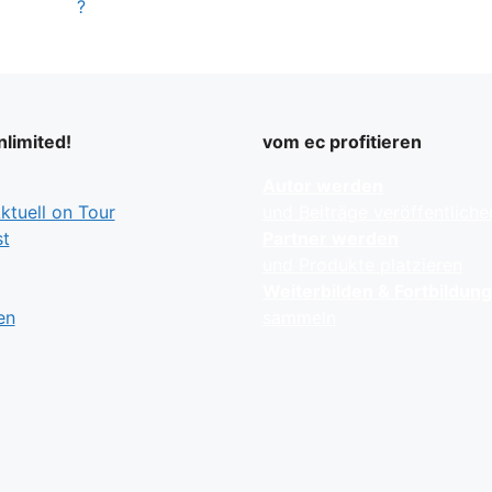
?
limited!
vom ec profitieren
Autor werden
tuell on Tour
und Beiträge veröffentliche
t
Partner werden
und Produkte platzieren
Weiterbilden & Fortbildun
en
sammeln