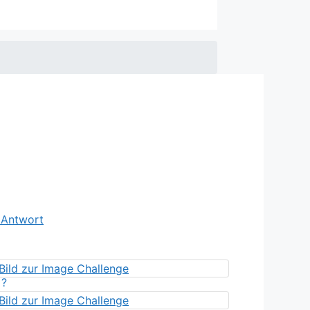
e Antwort
?