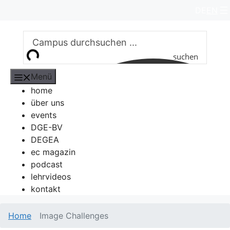
Zum
DE
EN
Inhalt
springen
suchen
Menü
home
über uns
events
DGE-BV
DEGEA
ec magazin
podcast
lehrvideos
kontakt
Home
Image Challenges