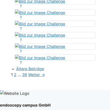
?
?
?
?
?
?
Ältere Beiträge
Seite
Seite
Seite
1
2
…
39
Weiter
→
endoscopy campus GmbH