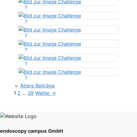
?
?
?
?
?
?
Ältere Beiträge
Seite
Seite
Seite
1
2
…
39
Weiter
→
endoscopy campus GmbH