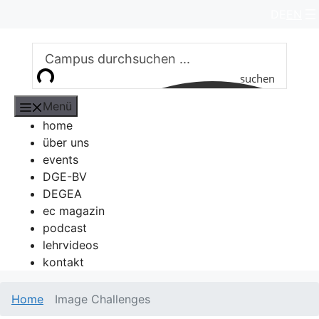
Zum
DE
EN
Inhalt
springen
suchen
Menü
home
über uns
events
DGE-BV
DEGEA
ec magazin
podcast
lehrvideos
kontakt
Home
Image Challenges