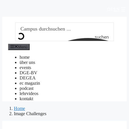
Zum
DE
EN
Inhalt
springen
suchen
Menü
home
über uns
events
DGE-BV
DEGEA
ec magazin
podcast
lehrvideos
kontakt
Home
Image Challenges