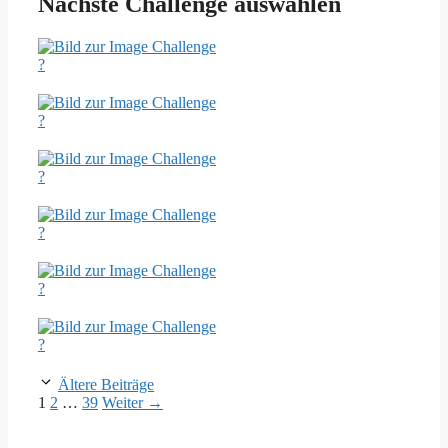
Nächste Challenge auswählen
?
?
?
?
?
?
Ältere Beiträge
Seite
Seite
Seite
1
2
…
39
Weiter
→