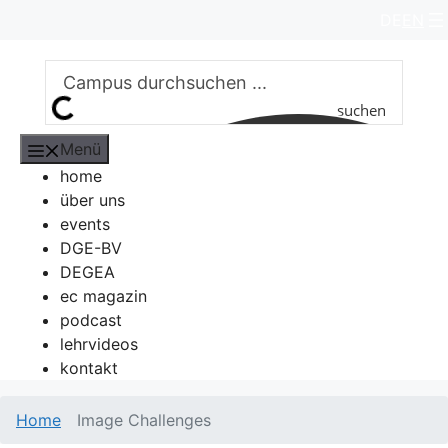
Zum
DE
EN
Inhalt
springen
suchen
Menü
home
über uns
events
DGE-BV
DEGEA
ec magazin
podcast
lehrvideos
kontakt
Home
Image Challenges