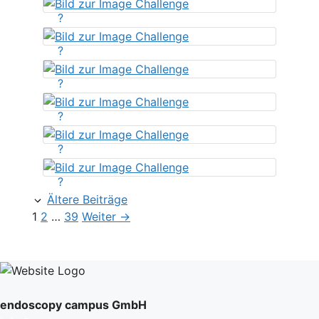
?
?
?
?
?
?
Ältere Beiträge
Seite
Seite
Seite
1
2
…
39
Weiter
→
endoscopy campus GmbH