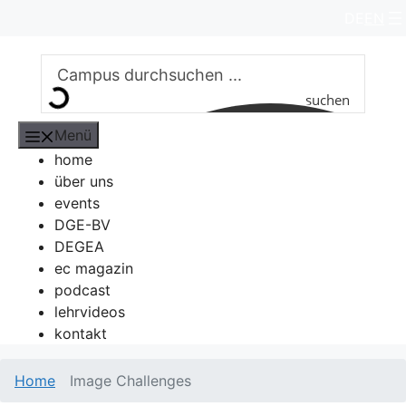
Zum
DE
EN
Inhalt
springen
suchen
Menü
home
über uns
events
DGE-BV
DEGEA
ec magazin
podcast
lehrvideos
kontakt
Home
Image Challenges