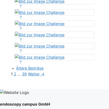
?
?
?
?
?
?
Ältere Beiträge
Seite
Seite
Seite
1
2
…
39
Weiter
→
endoscopy campus GmbH