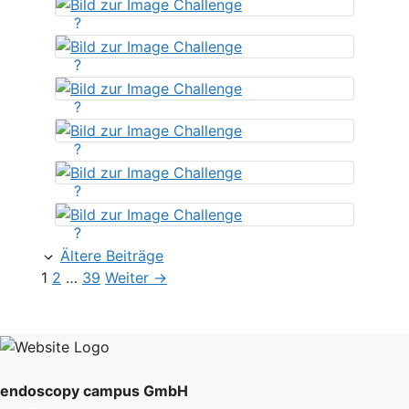
?
?
?
?
?
?
Ältere Beiträge
Seite
Seite
Seite
1
2
…
39
Weiter
→
endoscopy campus GmbH