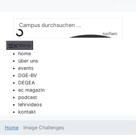
Zum
DE
EN
Inhalt
springen
suchen
Menü
home
über uns
events
DGE-BV
DEGEA
ec magazin
podcast
lehrvideos
kontakt
Home
Image Challenges