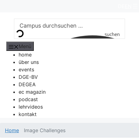
Zum
DE
EN
Inhalt
springen
suchen
Menü
home
über uns
events
DGE-BV
DEGEA
ec magazin
podcast
lehrvideos
kontakt
Home
Image Challenges