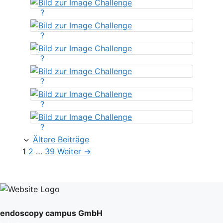
?
?
?
?
?
?
Ältere Beiträge
Seite
Seite
Seite
1
2
…
39
Weiter
→
endoscopy campus GmbH