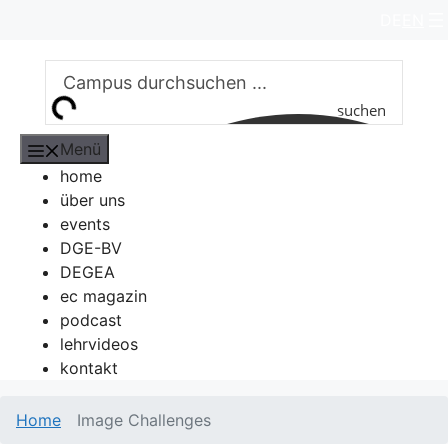
Zum
DE
EN
Inhalt
springen
suchen
Menü
home
über uns
events
DGE-BV
DEGEA
ec magazin
podcast
lehrvideos
kontakt
Home
Image Challenges