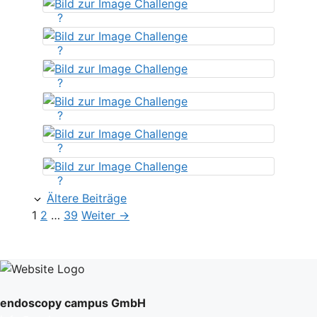
?
?
?
?
?
?
Ältere Beiträge
Seite
Seite
Seite
1
2
…
39
Weiter
→
endoscopy campus GmbH