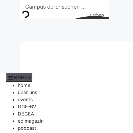
Zum
Inhalt
suchen
springen
Menü
home
über uns
events
DGE-BV
DEGEA
ec magazin
podcast