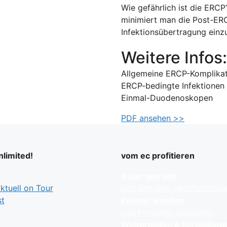
Wie gefährlich ist die ERCP
minimiert man die Post-ERCP
Infektionsübertragung einz
Weitere Infos:
Allgemeine ERCP-Komplikat
ERCP-bedingte Infektionen &
Einmal-Duodenoskopen
PDF ansehen >>
limited!
vom ec profitieren
Autor werden
tuell on Tour
und Beiträge veröffentliche
t
Partner werden
und Produkte platzieren
Weiterbilden & Fortbildun