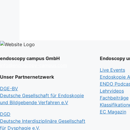
endoscopy campus GmbH
Endoscopy un
info@endoscopy-campus.com
Live Events
Unser Partnernetzwerk
Endoskopie Ak
ENDO Podcas
DGE-BV
Lehrvideos
Deutsche Gesellschaft für Endoskopie
Fachbeiträge
und Bildgebende Verfahren e.V
Klassifikation
EC Magazin
DGD
Deutsche Interdisziplinäre Gesellschaft
für Dysphagie e.V.