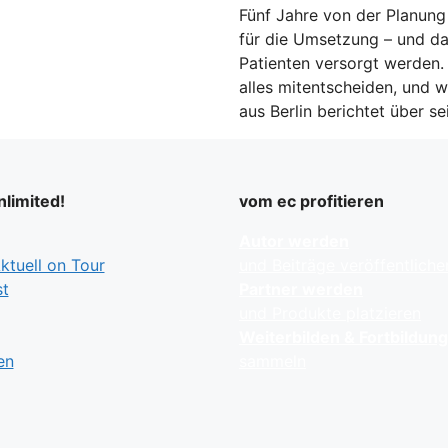
Fünf Jahre von der Planung 
für die Umsetzung – und d
Patienten versorgt werden
alles mitentscheiden, und w
aus Berlin berichtet über s
limited!
vom ec profitieren
Autor werden
tuell on Tour
und Beiträge veröffentliche
t
Partner werden
und Produkte platzieren
Weiterbilden & Fortbildun
en
sammeln