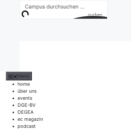
Zum
Inhalt
suchen
springen
Menü
home
über uns
events
DGE-BV
DEGEA
ec magazin
podcast