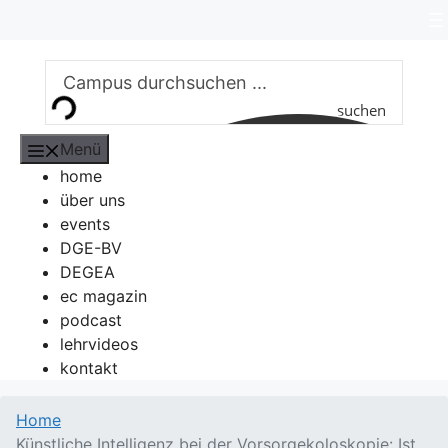
Zum
Inhalt
springen
suchen
Menü
home
über uns
events
DGE-BV
DEGEA
ec magazin
podcast
lehrvideos
kontakt
Home
Künstliche Intelligenz bei der Vorsorgekoloskopie: Ist