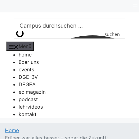
Zum
Inhalt
springen
suchen
Menü
home
über uns
events
DGE-BV
DEGEA
ec magazin
podcast
lehrvideos
kontakt
Home
Früher war alles besser – sogar die Zukunft: