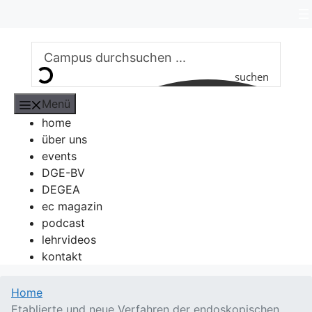
Zum
Inhalt
springen
suchen
Menü
home
über uns
events
DGE-BV
DEGEA
ec magazin
podcast
lehrvideos
kontakt
Home
Etablierte und neue Verfahren der endoskopischen