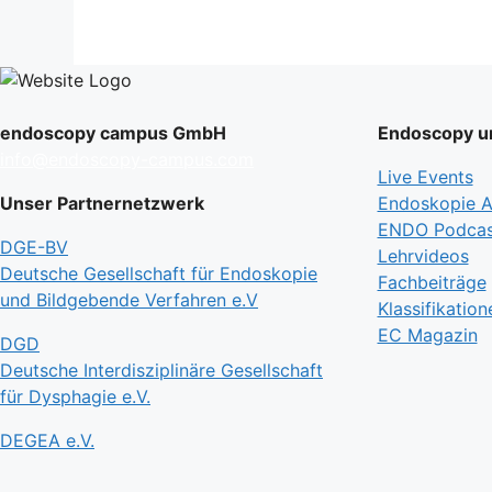
endoscopy campus GmbH
Endoscopy un
info@endoscopy-campus.com
Live Events
Unser Partnernetzwerk
Endoskopie Ak
ENDO Podcas
DGE-BV
Lehrvideos
Deutsche Gesellschaft für Endoskopie
Fachbeiträge
und Bildgebende Verfahren e.V
Klassifikation
EC Magazin
DGD
Deutsche Interdisziplinäre Gesellschaft
für Dysphagie e.V.
DEGEA e.V.