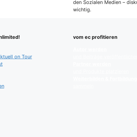
den Sozialen Medien – disku
wichtig.
limited!
vom ec profitieren
Autor werden
tuell on Tour
und Beiträge veröffentliche
t
Partner werden
und Produkte platzieren
Weiterbilden & Fortbildun
en
sammeln