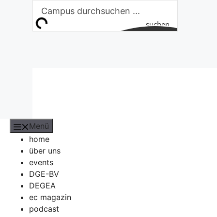
Zum
Inhalt
suchen
springen
Menü
home
über uns
events
DGE-BV
DEGEA
ec magazin
podcast